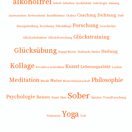
alkoholfrei
Arbeit
Arbeiten
Architektur
Astrologie
Atmung
Coaching
Dichtung
Auswandern
Bewusstsein
Buddhismus
Chakra
Duft
Forschung
Energieheilung
Erziehung
Flüchtlinge
Geschichte
Glückstraining
Glücksdefinition
Glücksforschung
Glücksübung
Heilung
Happy Movie
Heilende Steine
Kollage
Kunst
Lebensqualität
Kreatives Schreiben
Leiden
Meditation
Philosophie
Natur
Musik
Neurowissenschaft
Sober
Psychologie
Reisen
Rumi
Sinn
Spielen
Trendforschung
Yoga
Vertrauen
Zeit