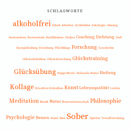
SCHLAGWORTE
alkoholfrei
Arbeit
Arbeiten
Architektur
Astrologie
Atmung
Coaching
Dichtung
Auswandern
Bewusstsein
Buddhismus
Chakra
Duft
Forschung
Energieheilung
Erziehung
Flüchtlinge
Geschichte
Glückstraining
Glücksdefinition
Glücksforschung
Glücksübung
Heilung
Happy Movie
Heilende Steine
Kollage
Kunst
Lebensqualität
Kreatives Schreiben
Leiden
Meditation
Philosophie
Natur
Musik
Neurowissenschaft
Sober
Psychologie
Reisen
Rumi
Sinn
Spielen
Trendforschung