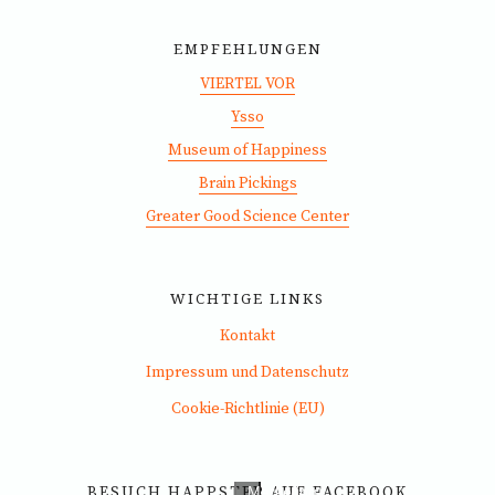
EMPFEHLUNGEN
VIERTEL VOR
Ysso
Museum of Happiness
Brain Pickings
Greater Good Science Center
WICHTIGE LINKS
Kontakt
Bitte
Impressum und Datenschutz
hier
Cookie-Richtlinie (EU)
klicken,
um
die
BESUCH HAPPSTER AUF FACEBOOK
Marketing-