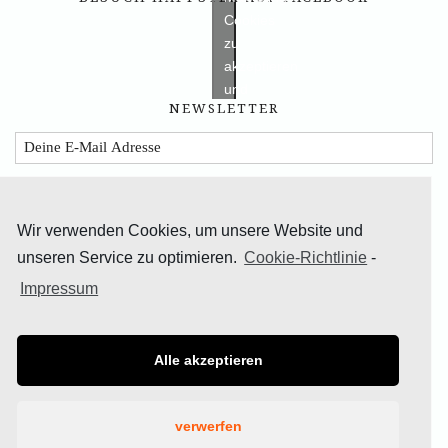
Cookies
zu
akzeptieren
und
NEWSLETTER
diesen
inhalt
zu
aktivieren
Wir verwenden Cookies, um unsere Website und
unseren Service zu optimieren.
Cookie-Richtlinie
-
Impressum
TEILE DAS GLÜCK
Alle akzeptieren
verwerfen
© 2019 Bettina Homann | Blogbau Nadine Binias |