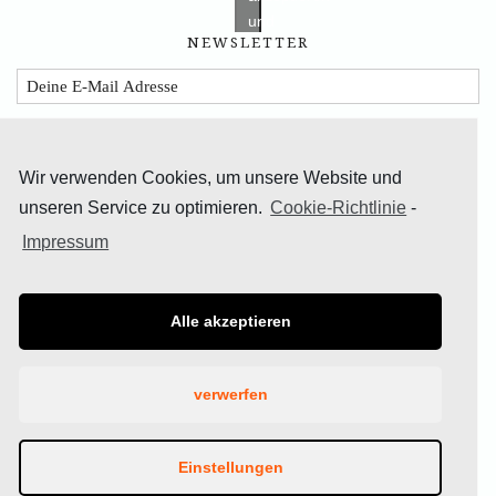
und
NEWSLETTER
diesen
inhalt
zu
aktivieren
Wir verwenden Cookies, um unsere Website und
unseren Service zu optimieren.
Cookie-Richtlinie
-
Impressum
TEILE DAS GLÜCK
Alle akzeptieren
verwerfen
© 2019 Bettina Homann | Blogbau Nadine Binias |
Einstellungen