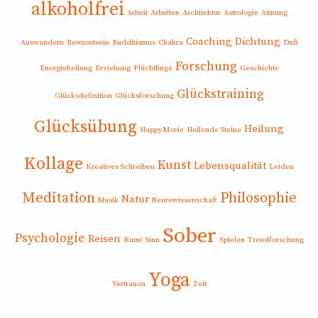
alkoholfrei
Arbeit
Arbeiten
Architektur
Astrologie
Atmung
Coaching
Dichtung
Auswandern
Bewusstsein
Buddhismus
Chakra
Duft
Forschung
Energieheilung
Erziehung
Flüchtlinge
Geschichte
Glückstraining
Glücksdefinition
Glücksforschung
Glücksübung
Heilung
Happy Movie
Heilende Steine
Kollage
Kunst
Lebensqualität
Kreatives Schreiben
Leiden
Meditation
Philosophie
Natur
Musik
Neurowissenschaft
Sober
Psychologie
Reisen
Rumi
Sinn
Spielen
Trendforschung
Yoga
Vertrauen
Zeit