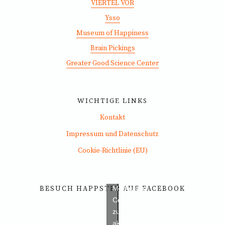
VIERTEL VOR
Ysso
Museum of Happiness
Brain Pickings
Greater Good Science Center
WICHTIGE LINKS
Kontakt
Bitte
Impressum und Datenschutz
hier
Cookie-Richtlinie (EU)
klicken,
um
die
BESUCH HAPPSTER AUF FACEBOOK
Marketing-
Cookies
zu
akzeptieren