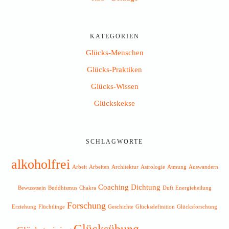
KATEGORIEN
Glücks-Menschen
Glücks-Praktiken
Glücks-Wissen
Glückskekse
SCHLAGWORTE
alkoholfrei
Arbeit
Arbeiten
Architektur
Astrologie
Atmung
Auswandern
Coaching
Dichtung
Bewusstsein
Buddhismus
Chakra
Duft
Energieheilung
Forschung
Erziehung
Flüchtlinge
Geschichte
Glücksdefinition
Glücksforschung
Glücksübung