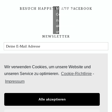
die
BESUCH HAPPSTER AUF FACEBOOK
Marketing-
Cookies
zu
akzeptieren
und
NEWSLETTER
diesen
inhalt
zu
aktivieren
Wir verwenden Cookies, um unsere Website und
unseren Service zu optimieren.
Cookie-Richtlinie
-
Impressum
TEILE DAS GLÜCK
Alle akzeptieren