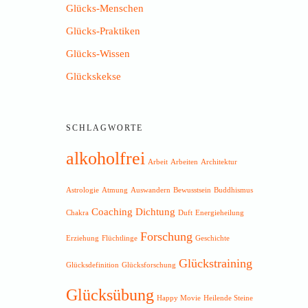
Glücks-Menschen
Glücks-Praktiken
Glücks-Wissen
Glückskekse
SCHLAGWORTE
alkoholfrei
Arbeit
Arbeiten
Architektur
Astrologie
Atmung
Auswandern
Bewusstsein
Buddhismus
Coaching
Dichtung
Chakra
Duft
Energieheilung
Forschung
Erziehung
Flüchtlinge
Geschichte
Glückstraining
Glücksdefinition
Glücksforschung
Glücksübung
Happy Movie
Heilende Steine