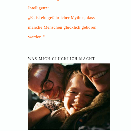
Intelligenz“
„Es ist ein gefährlicher Mythos, dass
manche Menschen glücklich geboren
werden.“
WAS MICH GLÜCKLICH MACHT